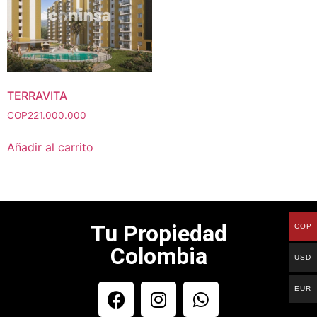
TERRAVITA
COP
221.000.000
Añadir al carrito
Tu Propiedad
COP
Colombia
USD
EUR