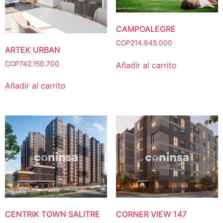
CAMPOALEGRE
COP
214.945.000
ARTEK URBAN
COP
742.150.700
Añadir al carrito
Añadir al carrito
CENTRIK TOWN SALITRE
CORNER VIEW 147