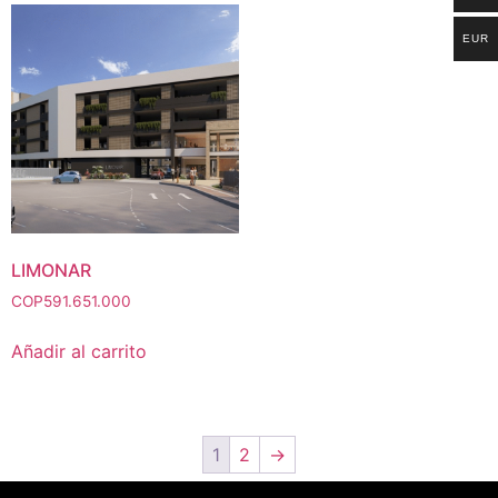
EUR
LIMONAR
COP
591.651.000
Añadir al carrito
1
2
→