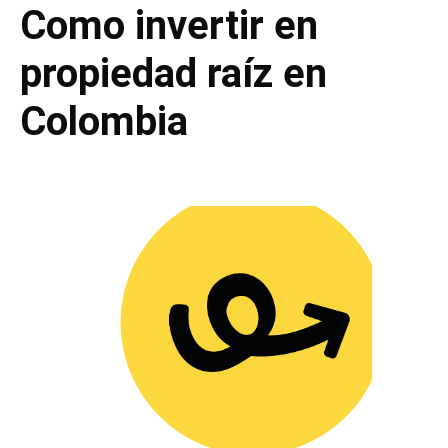
C
o
m
o
i
n
v
e
r
t
i
r
e
n
p
r
o
p
i
ed
a
d
r
a
í
z
e
n
C
o
l
o
m
b
i
a