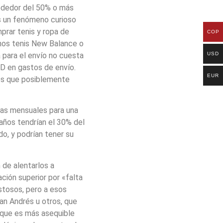
rededor del 50% o más
os un fenómeno curioso
prar tenis y ropa de
COP
nos tenis New Balance o
USD
 para el envío no cuesta
D en gastos de envío.
EUR
ares que posiblemente
tas mensuales para una
años tendrían el 30% del
do, y podrían tener su
 de alentarlos a
ción superior por «falta
stosos, pero a esos
an Andrés u otros, que
que es más asequible