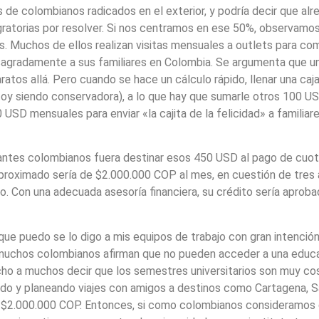
 de colombianos radicados en el exterior, y podría decir que al
gratorias por resolver. Si nos centramos en ese 50%, observam
s. Muchos de ellos realizan visitas mensuales a outlets para com
sagradamente a sus familiares en Colombia. Se argumenta que u
tos allá. Pero cuando se hace un cálculo rápido, llenar una caja
y siendo conservadora), a lo que hay que sumarle otros 100 US
0 USD mensuales para enviar «la cajita de la felicidad» a famili
igrantes colombianos fuera destinar esos 450 USD al pago de cuo
aproximado sería de $2.000.000 COP al mes, en cuestión de tres 
do. Con una adecuada asesoría financiera, su crédito sería aproba
que puedo se lo digo a mis equipos de trabajo con gran intención
: muchos colombianos afirman que no pueden acceder a una educa
ho a muchos decir que los semestres universitarios son muy co
do y planeando viajes con amigos a destinos como Cartagena, S
 $2.000.000 COP. Entonces, si como colombianos consideramos 