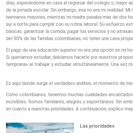
días, esperándome en casa al regresar del colegio o, mejor aún
de la jornada escolar. Sin embargo, esa no era mi realidad. Mi 
hermanos mayores, mientras mi madre pasaba más de dos horas
sur a norte para cumplir con su rutina laboral. Su esfuerzo es
básicas: garantizar la comida, pagar los servicios y no atrasar
del 90% de las familias colombianas; no tener una casa propi
El pago de una educación superior no era una opción en mi hog
Si queríamos estudiar, debíamos hacerlo por nuestros propi
temprana» al trabajar y estudiar simultáneamente. Una vez má
Es aquí donde surge el verdadero análisis, el momento de mirar
Como colombianos, tenemos muchas cualidades encantadoras: u
increíbles. Somos familiares, alegres y espontáneos. Sin em
en cuanto a nuestras prioridades. A continuación, explico mej
Las prioridades