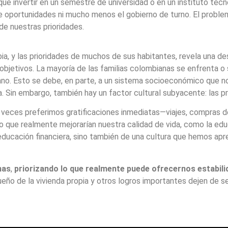
 que invertir en un semestre de universidad o en un instituto tec
e oportunidades ni mucho menos el gobierno de turno. El proble
de nuestras prioridades.
bia, y las prioridades de muchos de sus habitantes, revela una d
jetivos. La mayoría de las familias colombianas se enfrenta o 
ejano. Esto se debe, en parte, a un sistema socioeconómico que no
. Sin embargo, también hay un factor cultural subyacente: las pr
eces preferimos gratificaciones inmediatas—viajes, compras d
 que realmente mejorarían nuestra calidad de vida, como la educ
e educación financiera, sino también de una cultura que hemos apr
nas
,
priorizando lo que realmente puede ofrecernos estabili
ueño de la vivienda propia y otros logros importantes dejen de s