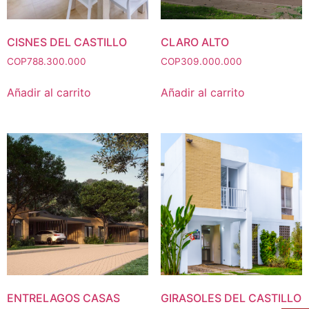
CISNES DEL CASTILLO
CLARO ALTO
COP
788.300.000
COP
309.000.000
Añadir al carrito
Añadir al carrito
ENTRELAGOS CASAS
GIRASOLES DEL CASTILLO