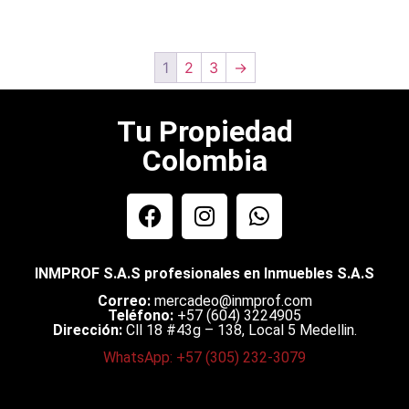
1
2
3
→
Tu Propiedad
Colombia
INMPROF S.A.S profesionales en Inmuebles S.A.S
Correo:
mercadeo@inmprof.com
Teléfono:
+57 (604) 3224905
Dirección:
Cll 18 #43g – 138, Local 5 Medellin.
WhatsApp: +57 (305) 232-3079