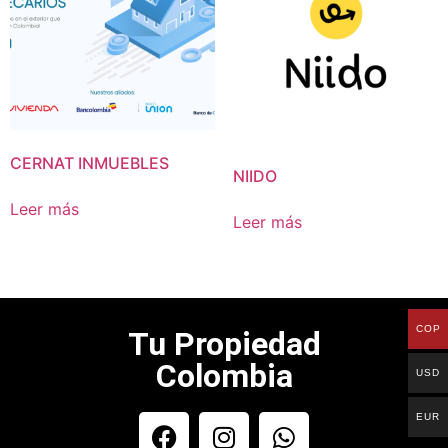
CERNAT INMUEBLES
NIIDO
Leer más
Leer más
COP
Tu Propiedad
Colombia
USD
EUR