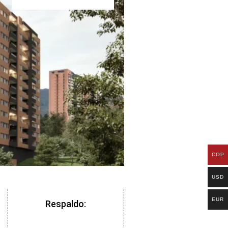
COP
USD
EUR
Respaldo: