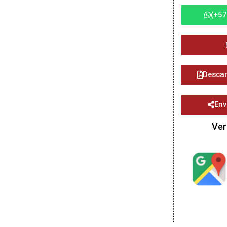
(+57
Descar
Env
Ver