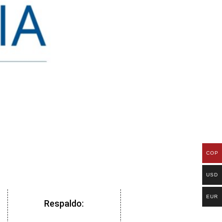
COP
USD
EUR
Respaldo: