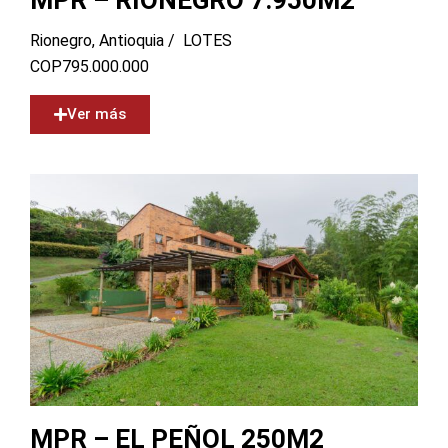
MPR – RIONEGRO 7.950M2
Rionegro, Antioquia /
LOTES
COP
795.000.000
Ver más
MPR – EL PEÑOL 250M2