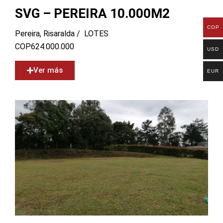
SVG – PEREIRA 10.000M2
COP
Pereira, Risaralda /
LOTES
COP
624.000.000
USD
Ver más
EUR